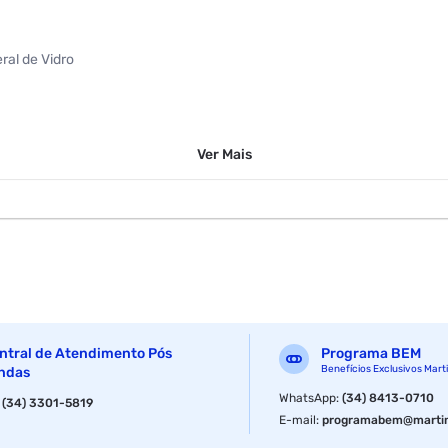
ral de Vidro
Ver
Mais
ntral de Atendimento Pós
Programa BEM
Benefícios Exclusivos Mart
ndas
WhatsApp
:
(34) 8413-0710
:
(34) 3301-5819
037131700160
E-mail
:
programabem@martin