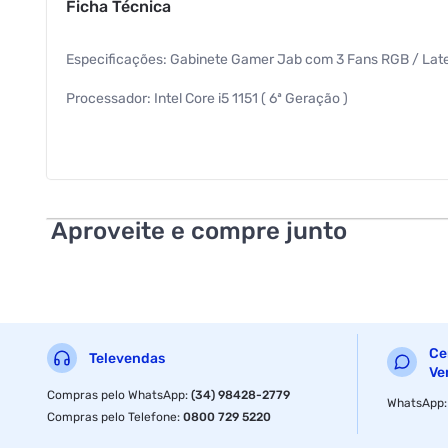
Ficha Técnica
Especificações: Gabinete Gamer Jab com 3 Fans RGB / Late
Processador: Intel Core i5 1151 ( 6ª Geração )
Placa Mãe: LGA 1151 H110
Memória: 8GB DDR4
SSD: 240GB
Aproveite e compre junto
Fonte 500W Real
Windows 10 Pro Trial
Teclado + Mouse USB
Ce
Televendas
Especificações
Ve
Compras pelo WhatsApp
:
(34) 98428-2779
WhatsApp
Compras pelo Telefone
Anatel
:
0800 729 5220