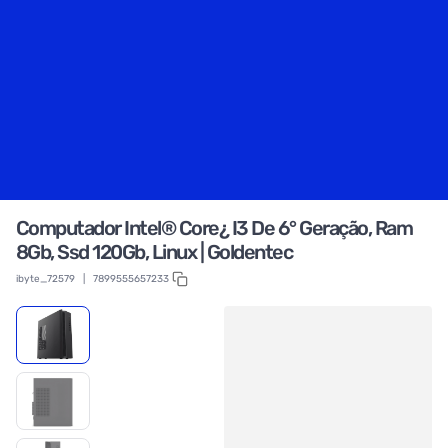
Computador Intel® Core¿ I3 De 6° Geração, Ram
8Gb, Ssd 120Gb, Linux | Goldentec
ibyte_72579
|
7899555657233