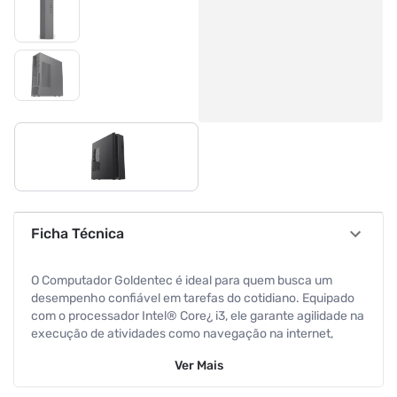
Ficha Técnica
O Computador Goldentec é ideal para quem busca um
desempenho confiável em tarefas do cotidiano. Equipado
com o processador Intel® Core¿ i3, ele garante agilidade na
execução de atividades como navegação na internet,
edições leves de documentos e consumo de mídia. Com
Ver
Mais
8GB de memória RAM, oferece fluidez para múltiplas
janelas e programas abertos simultaneamente. O SSD de