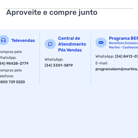
120GB proporciona inicialização rápida do sistema e
abertura veloz de arquivos e aplicativos, além de mais
Aproveite e compre junto
segurança para seus dados. Compacto e eficiente, é uma
ótima escolha para uso doméstico ou em escritórios.
Central de
Programa BE
Televendas
Benefícios Exclusiv
Atendimento
Martins - Cashback
Pós Vendas
ompras pelo
WhatsApp
:
(34) 8413-0
WhatsApp
:
WhatsApp
:
E-mail
:
34) 98428-2779
(34) 3301-5819
programabem@martins.
ompras pelo
elefone
:
800 729 5220