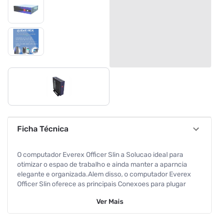
Ficha Técnica
O computador Everex Officer Slin a Solucao ideal para
otimizar o espao de trabalho e ainda manter a aparncia
elegante e organizada.Alem disso, o computador Everex
Officer Slin oferece as principais Conexoes para plugar
todos os seus dispositivos, em uma base acess¡vel e
Ver
Mais
confiavel que foi projetada para manter a produtividade
dos seu neg¢cios. Simplesmente perfeito, Windows 10 Pro.