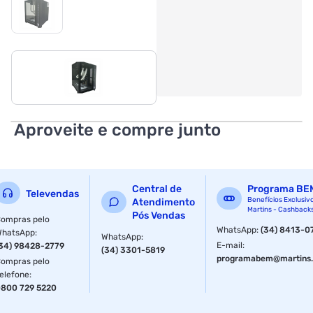
Aproveite e compre junto
Central de
Programa BE
Televendas
Benefícios Exclusiv
Atendimento
Martins - Cashback
Pós Vendas
ompras pelo
WhatsApp
:
(34) 8413-0
WhatsApp
:
WhatsApp
:
E-mail
:
34) 98428-2779
(34) 3301-5819
programabem@martins.
ompras pelo
elefone
:
800 729 5220