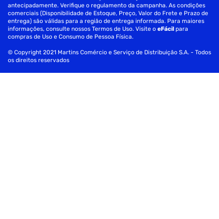
antecipadamente. Verifique o regulamento da campanha. As condições
comerciais (Disponibilidade de Estoque, Preço, Valor do Frete e Prazo de
entrega) são válidas para a região de entrega informada. Para maiores
informações, consulte nossos Termos de Uso. Visite o
eFácil
para
compras de Uso e Consumo de Pessoa Física.
© Copyright 2021 Martins Comércio e Serviço de Distribuição S.A. - Todos
os direitos reservados