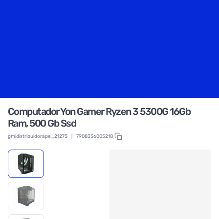
Computador Yon Gamer Ryzen 3 5300G 16Gb
Ram, 500 Gb Ssd
gmidistribuidorape_21275
|
7908356005218