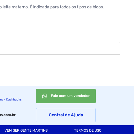
ite materno. É indicada para todos os tipos de bicos.
Fale com um vendedor
ins - Cashbacks
Central de Ajuda
s.com.br
VEM SER GENTE MARTINS
TERMOS DE USO