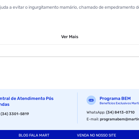
a a evitar o ingurgitamento mamário, chamado de empedramento do le
Ver
Mais
ntral de Atendimento Pós
Programa BEM
Benefícios Exclusivos Mart
ndas
WhatsApp
:
(34) 8413-0710
:
(34) 3301-5819
E-mail
:
programabem@martin
BLOG FALA MART
VENDA NO NOSSO SITE