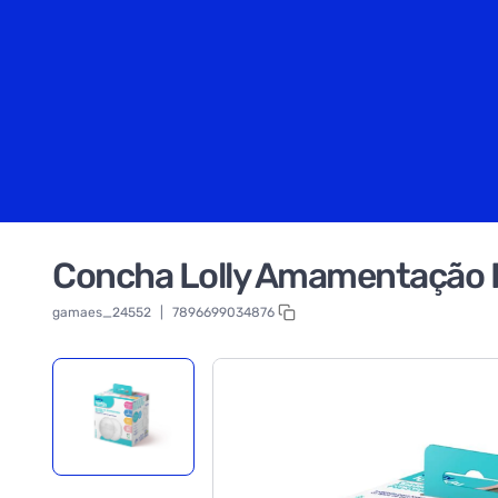
Concha Lolly Amamentação 
gamaes_24552
|
7896699034876