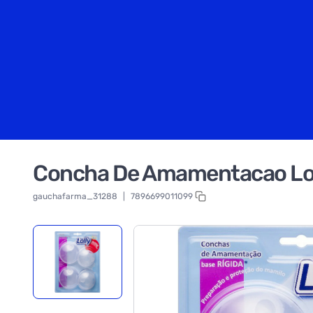
Concha De Amamentacao Lolly
gauchafarma_31288
|
7896699011099