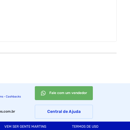
Fale com um vendedor
ins - Cashbacks
Central de Ajuda
s.com.br
VEM SER GENTE MARTINS
TERMOS DE USO