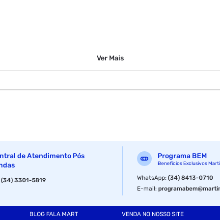
Ver
Mais
ntral de Atendimento Pós
Programa BEM
Benefícios Exclusivos Mart
ndas
WhatsApp
:
(34) 8413-0710
:
(34) 3301-5819
E-mail
:
programabem@martin
BLOG FALA MART
VENDA NO NOSSO SITE