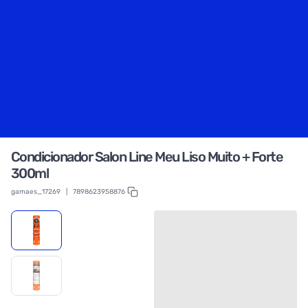
Condicionador Salon Line Meu Liso Muito + Forte
300ml
gamaes_17269
|
7898623958876