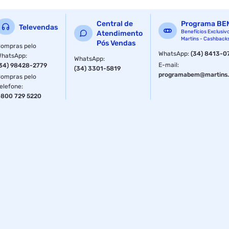
Central de
Programa BE
Televendas
Benefícios Exclusiv
Atendimento
Martins - Cashback
Pós Vendas
ompras pelo
WhatsApp
:
(34) 8413-0
WhatsApp
:
WhatsApp
:
E-mail
:
34) 98428-2779
(34) 3301-5819
programabem@martins.
ompras pelo
elefone
:
800 729 5220