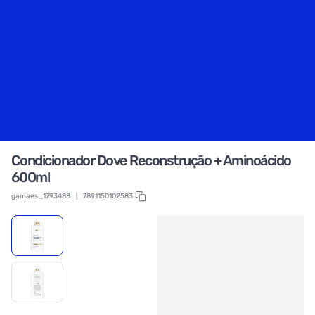
Condicionador Dove Reconstrução + Aminoácido
600ml
gamaes_1793488
|
7891150102583