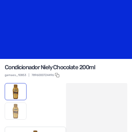
Condicionador Niely Chocolate 200ml
gamaes_10853
|
7896000724496