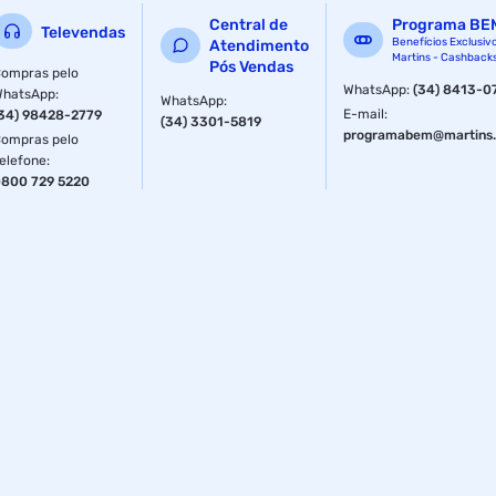
Central de
Programa BE
Televendas
Benefícios Exclusiv
Atendimento
Martins - Cashback
Pós Vendas
ompras pelo
WhatsApp
:
(34) 8413-0
WhatsApp
:
WhatsApp
:
E-mail
:
34) 98428-2779
(34) 3301-5819
programabem@martins.
ompras pelo
elefone
:
800 729 5220