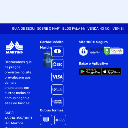
GUIA DE SEGURANÇA
SOBRE O MARTINS
BLOG FALA MART
VENDA NO NOSSO SITE
VEM SER
Cartão
Crédito
Site 100% Seguro
Martins
Destacamos que
Baixe o Aplicativo
os preços
previstos no site
prevalecem aos
demais
anunciados em
outros meios de
comunicação e
sites de buscas.
Outras formas
CNPJ
43.214.055/0001-
07 | Martins