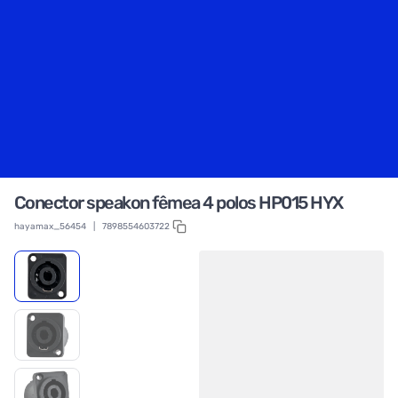
Conector speakon fêmea 4 polos HP015 HYX
hayamax_56454
|
7898554603722