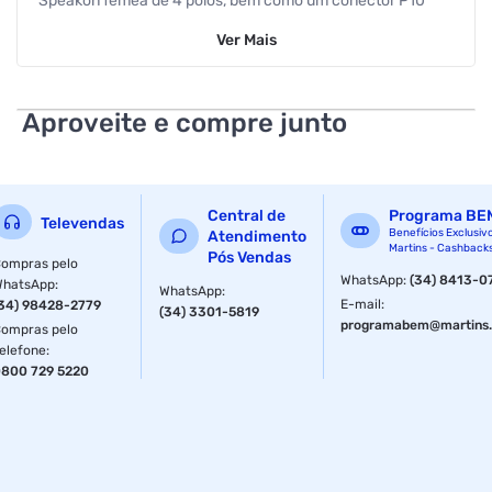
Speakon fêmea de 4 pólos, bem como um conector P10
(jack) para uma ampla compatibilidade. Com seus contatos
Ver
Mais
na vertical para facilitar a instalação em placas de circuito
impresso (PCI), este conector pertence à série D-Size,
garantindo confiabilidade e desempenho excepcionais.
Especificações
Aproveite e compre junto
Cor: Preto Pólos: 4 Outros
Informação adicional:
Central de
Programa BE
Televendas
Benefícios Exclusiv
Atendimento
¿ Para Painel
Martins - Cashback
Pós Vendas
ompras pelo
¿ Série D-Size
WhatsApp
:
(34) 8413-0
WhatsApp
:
WhatsApp
:
E-mail
:
34) 98428-2779
(34) 3301-5819
¿ Contatos na Vertical para PCI Garantia: 06 meses
programabem@martins.
ompras pelo
Procedimento de Garantia e Devoluções:
elefone
:
https://hayonik.com.br/garantias
800 729 5220