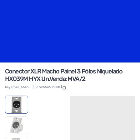
Conector XLR Macho Painel 3 Pólos Niquelado
HX039M HYX Un.Venda: MVA/2
hayamax_56430
|
7898554603500