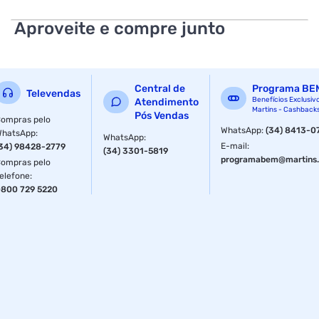
Corpo: Metal Niquelado Garantia: 06 meses Procedimento
Aproveite e compre junto
de Garantia e Devoluções:
https://hayonik.com.br/garantias
Central de
Programa BE
Televendas
Benefícios Exclusiv
Atendimento
Martins - Cashback
Pós Vendas
ompras pelo
WhatsApp
:
(34) 8413-0
WhatsApp
:
WhatsApp
:
E-mail
:
34) 98428-2779
(34) 3301-5819
programabem@martins.
ompras pelo
elefone
:
800 729 5220