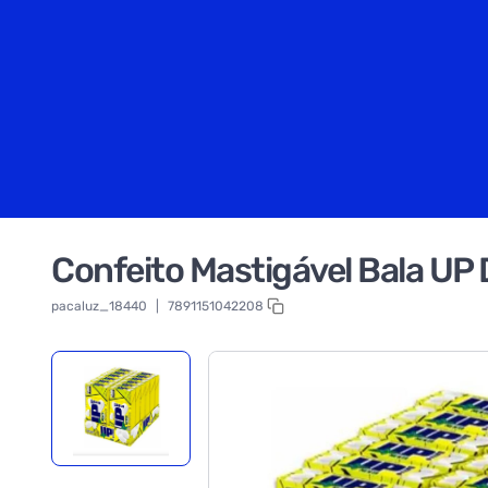
Confeito Mastigável Bala UP
pacaluz_18440
|
7891151042208