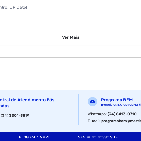
ntro. UP Date!
Ver
Mais
ntral de Atendimento Pós
Programa BEM
Benefícios Exclusivos Mart
ndas
WhatsApp
:
(34) 8413-0710
:
(34) 3301-5819
E-mail
:
programabem@martin
BLOG FALA MART
VENDA NO NOSSO SITE