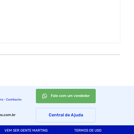
Fale com um vendedor
ins - Cashbacks
Central de Ajuda
s.com.br
VEM SER GENTE MARTINS
TERMOS DE USO