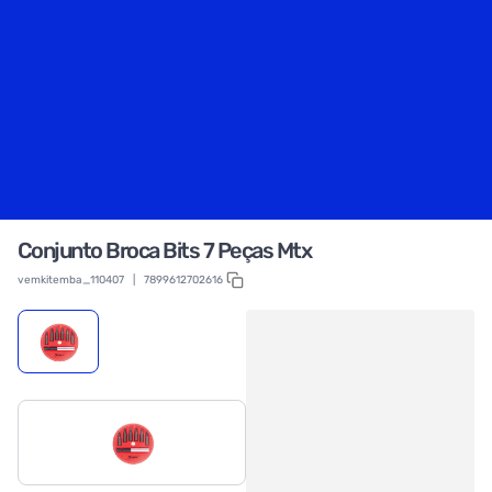
Conjunto Broca Bits 7 Peças Mtx
vemkitemba_110407
|
7899612702616