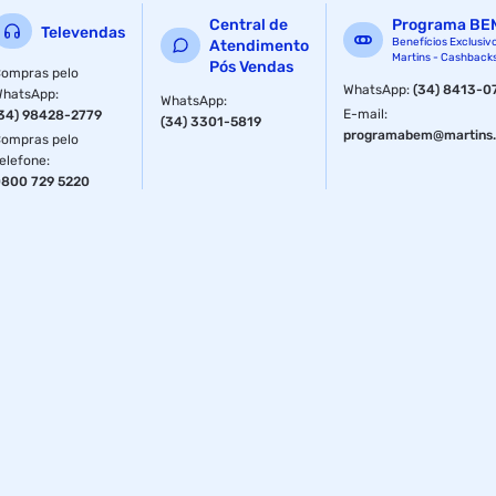
Central de
Programa BE
Televendas
Benefícios Exclusiv
Atendimento
Martins - Cashback
Pós Vendas
ompras pelo
WhatsApp
:
(34) 8413-0
WhatsApp
:
WhatsApp
:
E-mail
:
34) 98428-2779
(34) 3301-5819
programabem@martins.
ompras pelo
elefone
:
800 729 5220