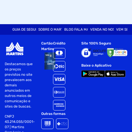
GUIA DE SEGURANÇA
SOBRE O MARTINS
BLOG FALA MART
VENDA NO NOSSO SITE
VEM SER
Cartão
Crédito
Site 100% Seguro
Martins
Destacamos que
Baixe o Aplicativo
os preços
previstos no site
prevalecem aos
demais
anunciados em
outros meios de
comunicação e
sites de buscas.
Outras formas
CNPJ
43.214.055/0001-
07 | Martins