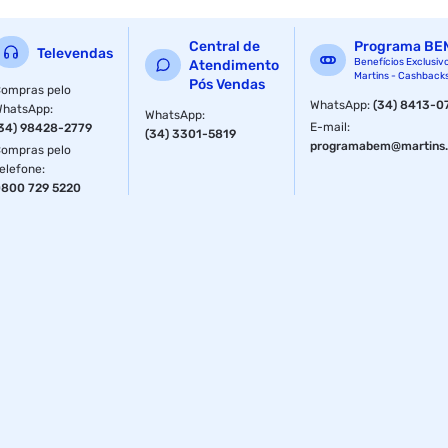
Central de
Programa BE
Televendas
Benefícios Exclusiv
Atendimento
Martins - Cashback
Pós Vendas
ompras pelo
WhatsApp
:
(34) 8413-0
WhatsApp
:
WhatsApp
:
E-mail
:
34) 98428-2779
(34) 3301-5819
programabem@martins.
ompras pelo
elefone
:
800 729 5220