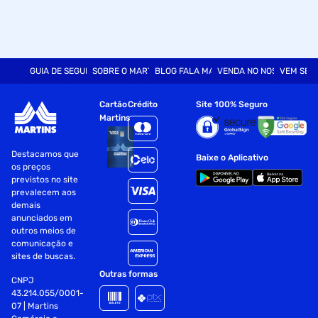
GUIA DE SEGURANÇA
SOBRE O MARTINS
BLOG FALA MART
VENDA NO NOSSO SITE
VEM SER
Cartão
Crédito
Site 100% Seguro
Martins
Destacamos que
Baixe o Aplicativo
os preços
previstos no site
prevalecem aos
demais
anunciados em
outros meios de
comunicação e
sites de buscas.
Outras formas
CNPJ
43.214.055/0001-
07 | Martins