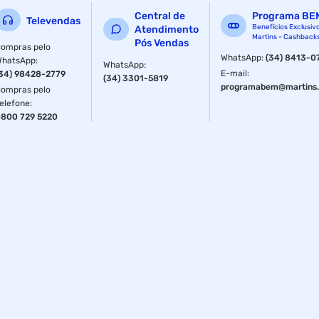
Central de
Programa BE
Televendas
Benefícios Exclusiv
Atendimento
Martins - Cashback
Pós Vendas
ompras pelo
WhatsApp
:
(34) 8413-0
WhatsApp
:
WhatsApp
:
E-mail
:
34) 98428-2779
(34) 3301-5819
programabem@martins.
ompras pelo
elefone
:
800 729 5220