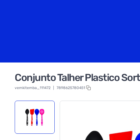
Conjunto Talher Plastico So
vemkitemba_111472
|
7898625780451