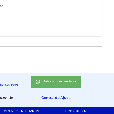
tal.
Fale com um vendedor
ins - Cashbacks
Central de Ajuda
s.com.br
VEM SER GENTE MARTINS
TERMOS DE USO