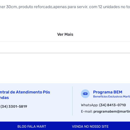
er 30cm, produto reforcado,apenas para servir. com 12 unidades no to
Ver
Mais
ntral de Atendimento Pós
Programa BEM
Benefícios Exclusivos Mart
ndas
WhatsApp
:
(34) 8413-0710
:
(34) 3301-5819
E-mail
:
programabem@martin
BLOG FALA MART
VENDA NO NOSSO SITE