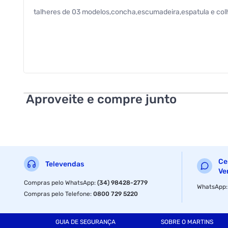
talheres de 03 modelos,concha,escumadeira,espatula e colh
Aproveite e compre junto
Ce
Televendas
Ve
Compras pelo WhatsApp
:
(34) 98428-2779
WhatsApp
Compras pelo Telefone
:
0800 729 5220
GUIA DE SEGURANÇA
SOBRE O MARTINS