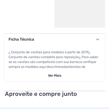
Ficha Técnica
¿ Conjunto de varetas para modelos a partir de 2019¿
Conjunto de varetas completo para reposição¿ Para saber
se as varetas são compatíveis com sua barraca verifique
sempre as medidas aqui descriminadasVaretas de
reposição para a barraca em fibra de vidro interligadas por
Ver
Mais
elástico de fácil montagem.Ideal para repor as varetas da
sua barraca que por algum motivo quebram, ou estão muito
desgastadas.Todas as varetas são fabricadas com material
100%¨virgem com sistema NANO-FLEX.Acompanha sacola
Aproveite e compre junto
para transporte.Informações gerais:¿ Material: Fibra de
vidro¿ Indicação: Fox 5/6¿ Marca: NTK