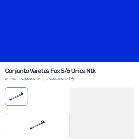
Conjunto Varetas Fox 5/6 Unica Ntk
nautika_7896558417031
|
7896558417031