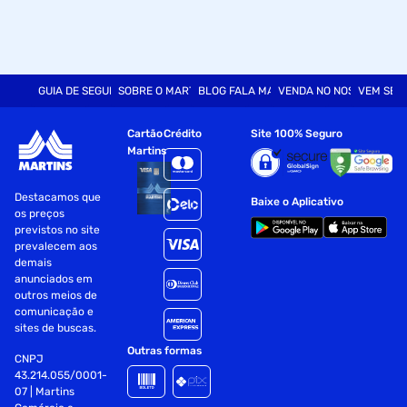
GUIA DE SEGURANÇA
SOBRE O MARTINS
BLOG FALA MART
VENDA NO NOSSO SITE
VEM SER
Cartão
Crédito
Site 100% Seguro
Martins
Destacamos que
Baixe o Aplicativo
os preços
previstos no site
prevalecem aos
demais
anunciados em
outros meios de
comunicação e
sites de buscas.
Outras formas
CNPJ
43.214.055/0001-
07 | Martins