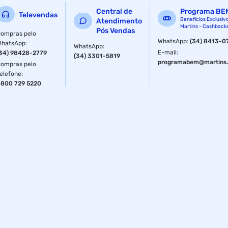
Central de
Programa BE
Televendas
Benefícios Exclusiv
Atendimento
Martins - Cashback
Pós Vendas
ompras pelo
WhatsApp
:
(34) 8413-0
WhatsApp
:
WhatsApp
:
E-mail
:
34) 98428-2779
(34) 3301-5819
programabem@martins.
ompras pelo
elefone
:
800 729 5220