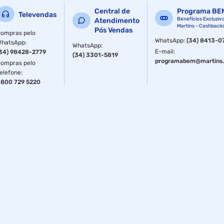
Central de
Programa BE
Televendas
Benefícios Exclusiv
Atendimento
Martins - Cashback
Pós Vendas
ompras pelo
WhatsApp
:
(34) 8413-0
WhatsApp
:
WhatsApp
:
E-mail
:
34) 98428-2779
(34) 3301-5819
programabem@martins.
ompras pelo
elefone
:
800 729 5220