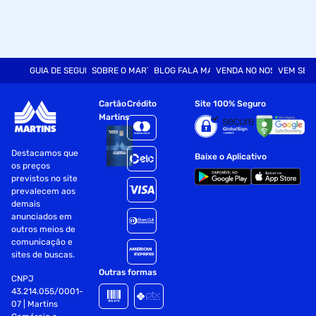
GUIA DE SEGURANÇA
SOBRE O MARTINS
BLOG FALA MART
VENDA NO NOSSO SITE
VEM SER
Cartão
Crédito
Site 100% Seguro
Martins
Destacamos que
Baixe o Aplicativo
os preços
previstos no site
prevalecem aos
demais
anunciados em
outros meios de
comunicação e
sites de buscas.
Outras formas
CNPJ
43.214.055/0001-
07 | Martins