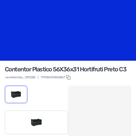
Contentor Plastico 56X36x31 Hortifruti Preto C3
vemkitemba_109288
|
17908439800867