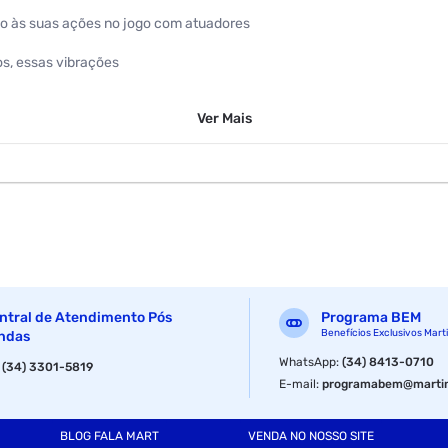
vo às suas ações no jogo com atuadores
os, essas vibrações
tes até o recuo de
Ver
Mais
são conforme você
puxar a corda do arco
velocidade, sinta-se
 seus amigos online
 de ouvido ao conector
ntral de Atendimento Pós
Programa BEM
 qualquer momento com
Benefícios Exclusivos Mart
ndas
WhatsApp
:
(34) 8413-0710
:
(34) 3301-5819
momentos de jogo mais
E-mail
:
programabem@martin
eiro SHARE, pol criar pol oferece aos jogadores mais maneiras de prod
BLOG FALA MART
VENDA NO NOSSO SITE