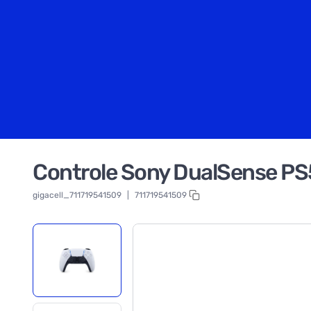
Controle Sony DualSense PS5
gigacell_711719541509
|
711719541509