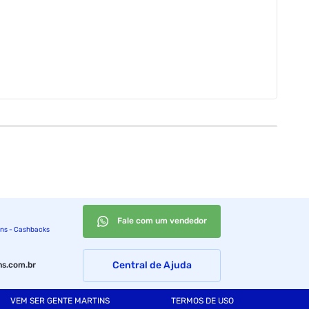
Fale com um vendedor
ins - Cashbacks
Central de Ajuda
s.com.br
uzir conteúdo de jogos e transmitir
VEM SER GENTE MARTINS
TERMOS DE USO