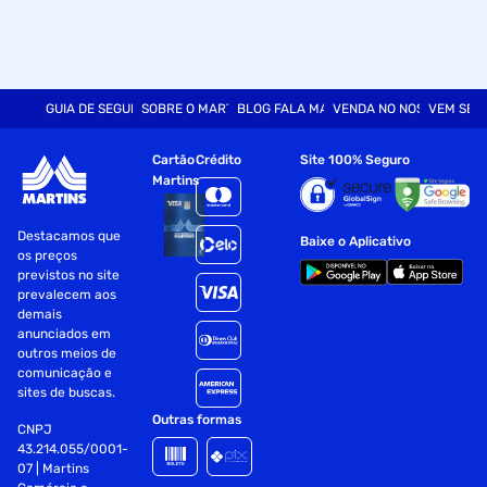
GUIA DE SEGURANÇA
SOBRE O MARTINS
BLOG FALA MART
VENDA NO NOSSO SITE
VEM SER
Cartão
Crédito
Site 100% Seguro
Martins
Destacamos que
Baixe o Aplicativo
os preços
previstos no site
prevalecem aos
demais
anunciados em
outros meios de
comunicação e
sites de buscas.
Outras formas
CNPJ
43.214.055/0001-
07 | Martins