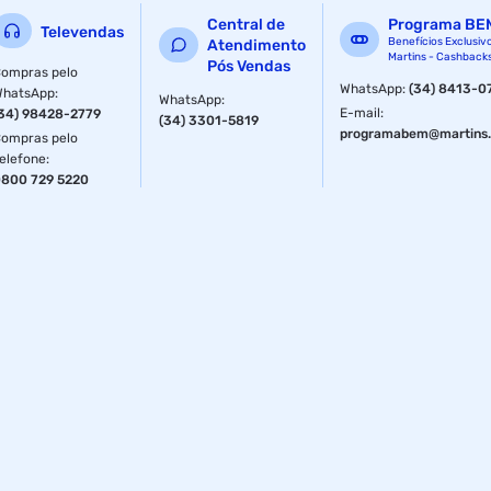
Central de
Programa BE
Televendas
Benefícios Exclusiv
Atendimento
Martins - Cashback
Pós Vendas
ompras pelo
WhatsApp
:
(34) 8413-0
WhatsApp
:
WhatsApp
:
E-mail
:
34) 98428-2779
(34) 3301-5819
programabem@martins.
ompras pelo
elefone
:
800 729 5220