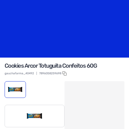
Cookies Arcor Totuguita Confeitos 60G
gauchafarma_40492
|
7896058259698