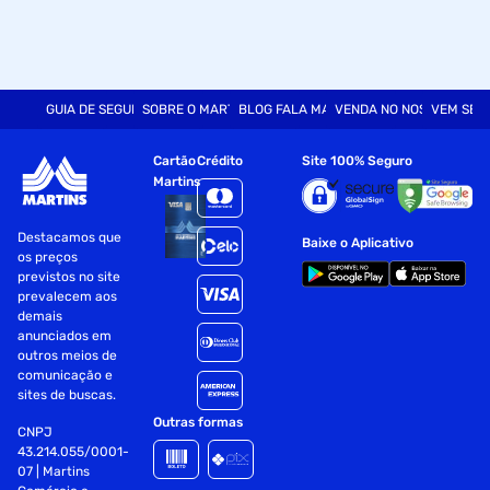
GUIA DE SEGURANÇA
SOBRE O MARTINS
BLOG FALA MART
VENDA NO NOSSO SITE
VEM SER
Cartão
Crédito
Site 100% Seguro
Martins
Destacamos que
Baixe o Aplicativo
os preços
previstos no site
prevalecem aos
demais
anunciados em
outros meios de
comunicação e
sites de buscas.
Outras formas
CNPJ
43.214.055/0001-
07 | Martins