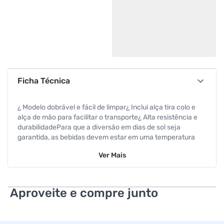
Ficha Técnica
¿ Modelo dobrável e fácil de limpar¿ Inclui alça tira colo e
alça de mão para facilitar o transporte¿ Alta resistência e
durabilidadePara que a diversão em dias de sol seja
garantida, as bebidas devem estar em uma temperatura
agradável, devendo ser protegidas do alcance sol.A Kaliko é
Ver
Mais
uma bolsa térmica que você poderá levar consigo aonde
quer que vá. Construída com sistema projetado para
manter os alimentos e bebidas fora da ação dos raios de
sol, ela impede que estraguem ou que esquentem.Modelo
Aproveite e compre junto
dobrável, fácil de guardar e de limpar, a bolsa térmica Kaliko
vem com alça tira colo e alça de mão, para sua maior
comodidade na hora da locomoção.Agora, em exclusiva