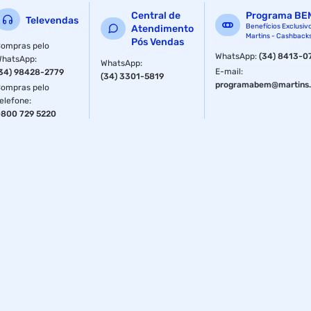
cor prateada!Informações gerais:¿ Material: Poliéster 600D
Central de
Programa BE
aluminizado e PEVA¿ Dimensões: 24 x 28 x 6cm¿
Televendas
Benefícios Exclusiv
Atendimento
Capacidade: 6 litros¿ Marca: NTK
Martins - Cashback
Pós Vendas
ompras pelo
Especificações
WhatsApp
:
(34) 8413-0
WhatsApp
:
WhatsApp
:
E-mail
:
34) 98428-2779
(34) 3301-5819
programabem@martins.
Tamanho
Único
ompras pelo
elefone
:
800 729 5220