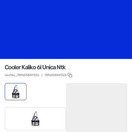
Cooler Kaliko 6l Unica Ntk
nautika_7896558441326
|
7896558441326