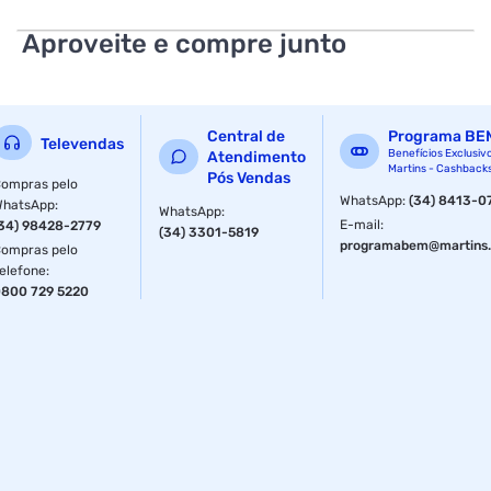
*Imagens Meramente Ilustrativas*
Aproveite e compre junto
Central de
Programa BE
Televendas
Benefícios Exclusiv
Atendimento
Martins - Cashback
Pós Vendas
ompras pelo
WhatsApp
:
(34) 8413-0
WhatsApp
:
WhatsApp
:
E-mail
:
34) 98428-2779
(34) 3301-5819
programabem@martins.
ompras pelo
elefone
:
800 729 5220