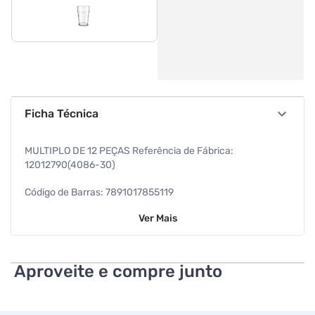
Ficha Técnica
MULTIPLO DE 12 PEÇAS Referência de Fábrica:
12012790(4086-30)
Código de Barras: 7891017855119
Ver
Mais
Dimensões: 7,0 x 6,4 x 9,4cm
Peso Líquido: 104 g
Aproveite e compre junto
Peso Bruto: 120 g
Especificações