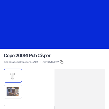
Copo 200Ml Pub Cisper
disandradedistribuidora_7102
|
7891017855119