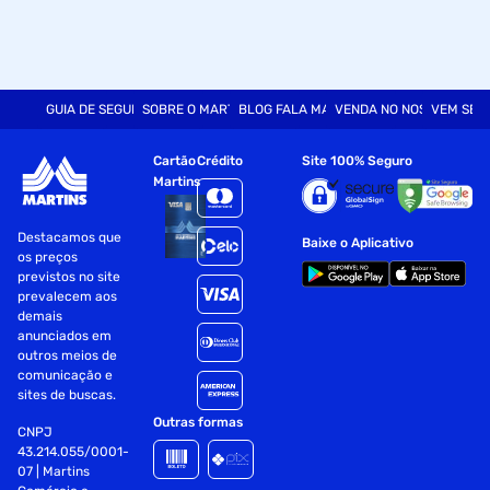
GUIA DE SEGURANÇA
SOBRE O MARTINS
BLOG FALA MART
VENDA NO NOSSO SITE
VEM SER
Cartão
Crédito
Site 100% Seguro
Martins
Destacamos que
Baixe o Aplicativo
os preços
previstos no site
prevalecem aos
demais
anunciados em
outros meios de
comunicação e
sites de buscas.
Outras formas
CNPJ
43.214.055/0001-
07 | Martins