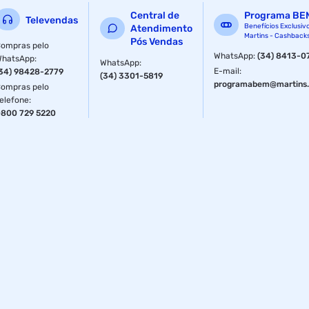
Capacidade
200 ml
Central de
Programa BE
Televendas
Benefícios Exclusiv
Atendimento
Martins - Cashback
Pós Vendas
ompras pelo
WhatsApp
:
(34) 8413-0
WhatsApp
:
WhatsApp
:
E-mail
:
34) 98428-2779
(34) 3301-5819
programabem@martins.
ompras pelo
elefone
:
800 729 5220