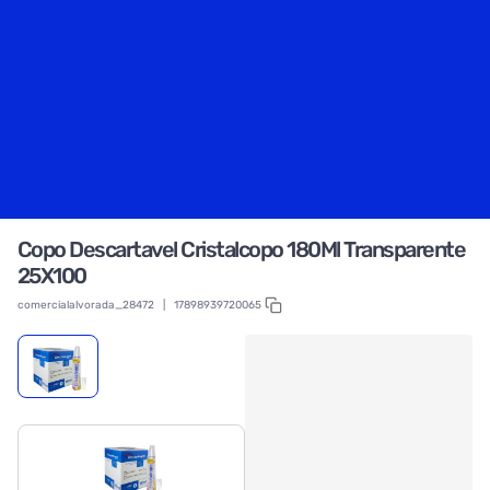
Copo Descartavel Cristalcopo 180Ml Transparente
25X100
comercialalvorada_28472
|
17898939720065