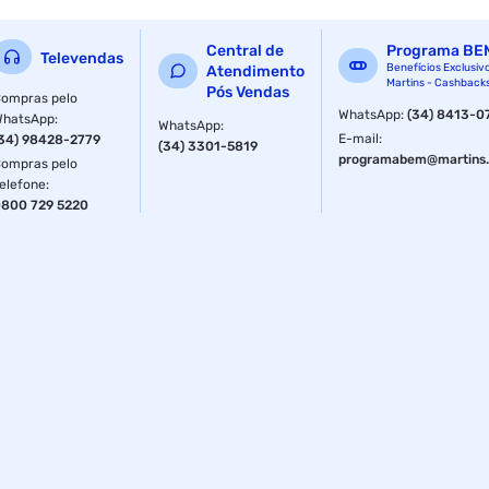
Central de
Programa BE
Televendas
Benefícios Exclusiv
Atendimento
Martins - Cashback
Pós Vendas
ompras pelo
WhatsApp
:
(34) 8413-0
WhatsApp
:
WhatsApp
:
E-mail
:
34) 98428-2779
(34) 3301-5819
programabem@martins.
ompras pelo
elefone
:
800 729 5220