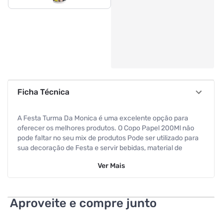
Ficha Técnica
A Festa Turma Da Monica é uma excelente opção para
oferecer os melhores produtos. O Copo Papel 200Ml não
pode faltar no seu mix de produtos Pode ser utilizado para
sua decoração de Festa e servir bebidas, material de
excelente qualidade. O Copo Papel 200Ml Festcolor é o
Ver
Mais
produto ideal para sua loja. Embalagem com 12 pacotes
que contém 8 unidades. Ficha Técnica Caixa Master: Peso
Bruto(kg): 0,7 Comprimento(m): 0,32 Altura(m): 0,08 NCM:
48236900 Origem: NACIONAL EAN13: 7899348545068
Aproveite e compre junto
EAN13(UN): DUN14: 17899348545065 O Copo Papel 200Ml
Pode ser utilizado para sua decoração de Festa e servir