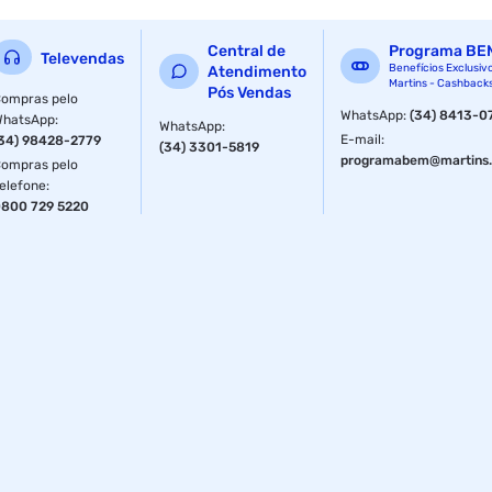
bebidas, material de excelente qualidade.
Especificações
Central de
Programa BE
Televendas
Benefícios Exclusiv
Atendimento
Martins - Cashback
Pós Vendas
Capacidade
200 ml
ompras pelo
WhatsApp
:
(34) 8413-0
WhatsApp
:
WhatsApp
:
E-mail
:
34) 98428-2779
(34) 3301-5819
programabem@martins.
ompras pelo
elefone
:
800 729 5220