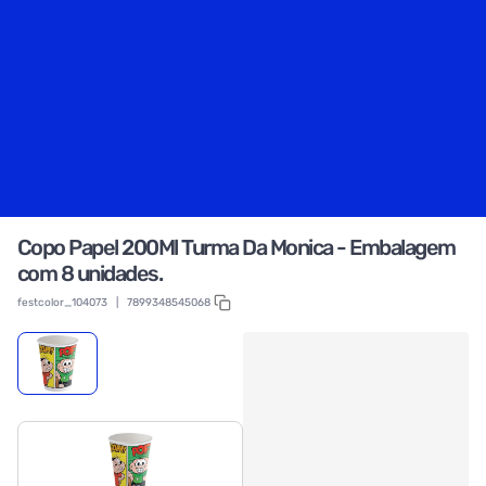
Copo Papel 200Ml Turma Da Monica - Embalagem
com 8 unidades.
festcolor_104073
|
7899348545068