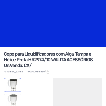
Copo para Liquidificadores com Alça, Tampa e
Hélice Preta HR2974/10 WALITA ACESSÓRIOS
Un.Venda: CX/
hayamax_52952
|
1000000318460