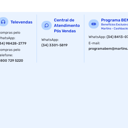
Central de
Programa BE
Televendas
Benefícios Exclusiv
Atendimento
Martins - Cashback
Pós Vendas
ompras pelo
WhatsApp
:
(34) 8413-0
WhatsApp
:
WhatsApp
:
E-mail
:
34) 98428-2779
(34) 3301-5819
programabem@martins.
ompras pelo
elefone
:
800 729 5220