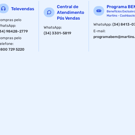
Capacidade
350 ml
Central de
Programa BE
Televendas
Benefícios Exclusiv
Atendimento
Cor
Amarelo
Martins - Cashback
Pós Vendas
ompras pelo
WhatsApp
:
(34) 8413-0
WhatsApp
:
WhatsApp
:
E-mail
:
34) 98428-2779
Material
Plástico
(34) 3301-5819
programabem@martins.
ompras pelo
elefone
:
Material
Plástico
800 729 5220