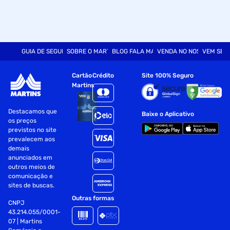
GUIA DE SEGURANÇA
SOBRE O MARTINS
BLOG FALA MART
VENDA NO NOSSO SITE
VEM SER
Cartão
Crédito
Site 100% Seguro
Martins
Destacamos que
Baixe o Aplicativo
os preços
previstos no site
prevalecem aos
demais
anunciados em
outros meios de
comunicação e
sites de buscas.
Outras formas
CNPJ
43.214.055/0001-
07 | Martins