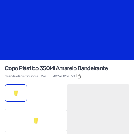
Copo Plástico 350Ml Amarelo Bandeirante
disandradedistribuidora_7620
|
7896908220724