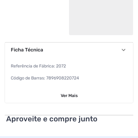
Ficha Técnica
Referência de Fábrica: 2072
Código de Barras: 7896908220724
Dimensões: 9,0 x 9,0 x 11,0cm
Ver
Mais
Peso Líquido: 58 g
Peso Bruto: 62 g
Aproveite e compre junto
Especificações