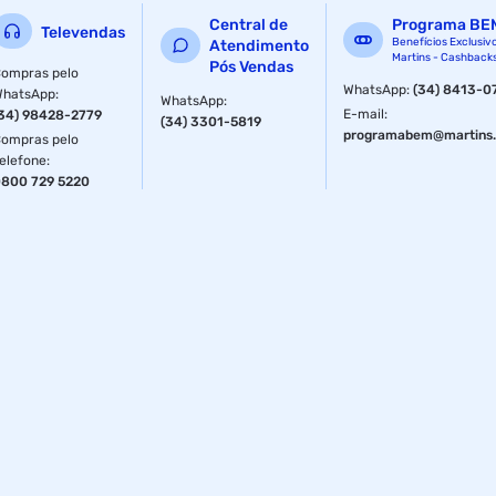
Cor
Cinza
Central de
Programa BE
Televendas
Benefícios Exclusiv
Atendimento
Armazenamento
345 ml
Martins - Cashback
Pós Vendas
ompras pelo
WhatsApp
:
(34) 8413-0
WhatsApp
:
WhatsApp
:
E-mail
:
34) 98428-2779
(34) 3301-5819
programabem@martins.
ompras pelo
elefone
:
800 729 5220