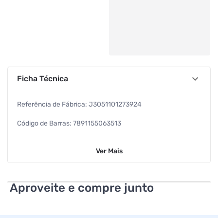
Ficha Técnica
Referência de Fábrica: J3051101273924
Código de Barras: 7891155063513
Dimensões: 8,8 x 8,8 x 8,4cm
Ver
Mais
Peso Líquido: 208 g
Peso Bruto: 233 g
Aproveite e compre junto
Especificações