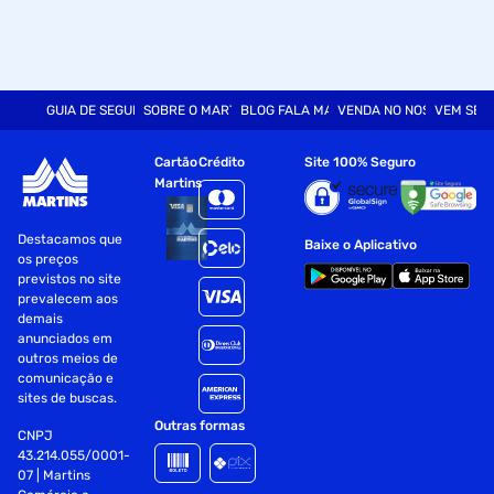
GUIA DE SEGURANÇA
SOBRE O MARTINS
BLOG FALA MART
VENDA NO NOSSO SITE
VEM SER
Cartão
Crédito
Site 100% Seguro
Martins
Destacamos que
Baixe o Aplicativo
os preços
previstos no site
prevalecem aos
demais
anunciados em
outros meios de
comunicação e
sites de buscas.
Outras formas
CNPJ
43.214.055/0001-
07 | Martins