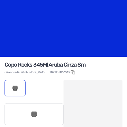
Copo Rocks 345Ml Aruba Cinza Sm
disandradedistribuidora_8415
|
7891155063513