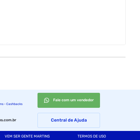
Fale com um vendedor
ins - Cashbacks
Central de Ajuda
s.com.br
VEM SER GENTE MARTINS
TERMOS DE USO