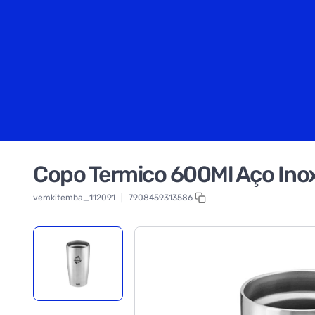
Copo Termico 600Ml Aço Inox 
vemkitemba_112091
|
7908459313586