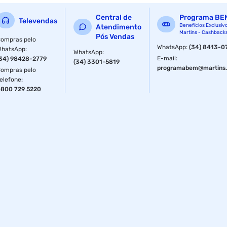
cores dos copos térmicos da linha Termic. Uma cor para
Central de
Programa BE
cada momento, uma cor para cada bebida!
Televendas
Benefícios Exclusiv
Atendimento
Martins - Cashback
Pós Vendas
ompras pelo
WhatsApp
:
(34) 8413-0
WhatsApp
:
WhatsApp
:
E-mail
:
34) 98428-2779
(34) 3301-5819
programabem@martins.
ompras pelo
elefone
:
800 729 5220