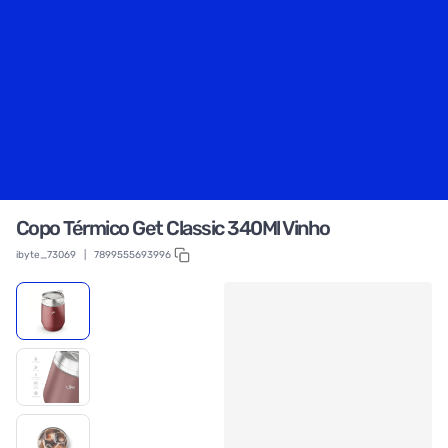
Copo Térmico Get Classic 340Ml Vinho
ibyte_73069
|
7899555693996