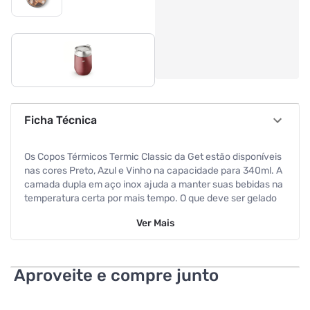
Ficha Técnica
Os Copos Térmicos Termic Classic da Get estão disponíveis
nas cores Preto, Azul e Vinho na capacidade para 340ml. A
camada dupla em aço inox ajuda a manter suas bebidas na
temperatura certa por mais tempo. O que deve ser gelado
fica gelado por até 6 horas, e quente por até 2 horas. Leve
Ver
Mais
seus Copos Térmicos Termic para qualquer lugar, ou use-os
também em casa quando chegar alguma visita e beba com
segurança em um produto livre de BPA. O acabamento em
Powder Coating permite maior proteção contra arranhões e
Aproveite e compre junto
amassados, prolongando o tempo de uso do produto e
trazendo mais resistência para você usar onde quiser. Viva
momentos marcantes e coloridos com a variedade de