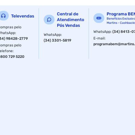
Central de
Programa BE
Televendas
Benefícios Exclusiv
Atendimento
Martins - Cashback
Pós Vendas
ompras pelo
WhatsApp
:
(34) 8413-0
WhatsApp
:
WhatsApp
:
E-mail
:
34) 98428-2779
(34) 3301-5819
programabem@martins.
ompras pelo
elefone
:
800 729 5220