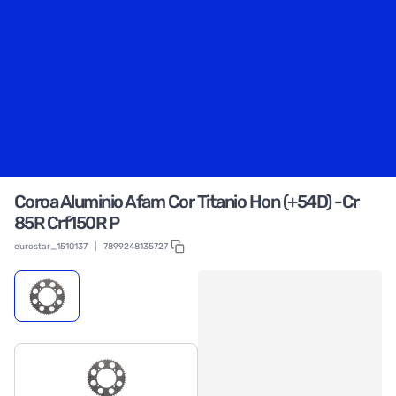
Coroa Aluminio Afam Cor Titanio Hon (+54D) -Cr
85R Crf150R P
eurostar_1510137
|
7899248135727