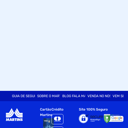
GUIA DE SEGURANÇA
SOBRE O MARTINS
BLOG FALA MART
VENDA NO NOSSO SITE
VEM SER
Cartão
Crédito
Site 100% Seguro
Martins