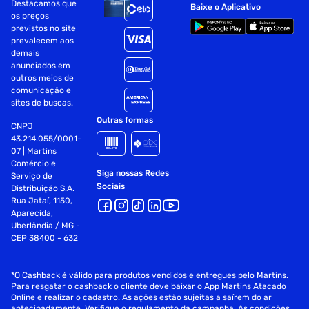
Destacamos que
Baixe o Aplicativo
os preços
previstos no site
prevalecem aos
demais
anunciados em
outros meios de
comunicação e
sites de buscas.
Outras formas
CNPJ
43.214.055/0001-
07 | Martins
Comércio e
Siga nossas Redes
Serviço de
Sociais
Distribuição S.A.
Rua Jataí, 1150,
Aparecida,
Uberlândia / MG -
CEP 38400 - 632
*O Cashback é válido para produtos vendidos e entregues pelo Martins.
Para resgatar o cashback o cliente deve baixar o App Martins Atacado
Online e realizar o cadastro. As ações estão sujeitas a saírem do ar
antecipadamente. Verifique o regulamento da campanha. As condições