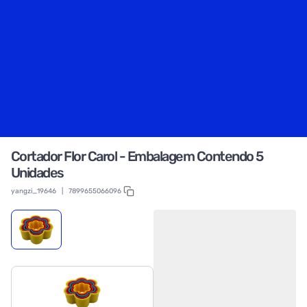
Cortador Flor Carol - Embalagem Contendo 5
Unidades
yangzi_19646
|
7899655066096