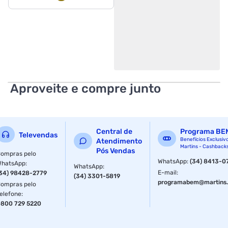
Aproveite e compre junto
Central de
Programa BE
Televendas
Benefícios Exclusiv
Atendimento
Martins - Cashback
Pós Vendas
ompras pelo
WhatsApp
:
(34) 8413-0
WhatsApp
:
WhatsApp
:
E-mail
:
34) 98428-2779
(34) 3301-5819
programabem@martins.
ompras pelo
elefone
:
800 729 5220