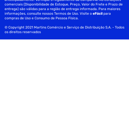
comerciais (Disponibilidade de Estoque, Preço, Valor do Frete e Prazo de
entrega) são válidas para a região de entrega informada. Para maiores
informações, consulte nossos Termos de Uso. Visite o
eFácil
para
compras de Uso e Consumo de Pessoa Física.
© Copyright 2021 Martins Comércio e Serviço de Distribuição S.A. - Todos
os direitos reservados