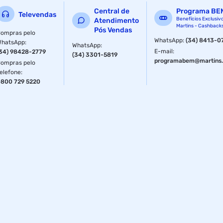
Central de
Programa BE
Televendas
Benefícios Exclusiv
Atendimento
Martins - Cashback
Pós Vendas
ompras pelo
WhatsApp
:
(34) 8413-0
WhatsApp
:
WhatsApp
:
E-mail
:
34) 98428-2779
(34) 3301-5819
programabem@martins.
ompras pelo
elefone
:
800 729 5220