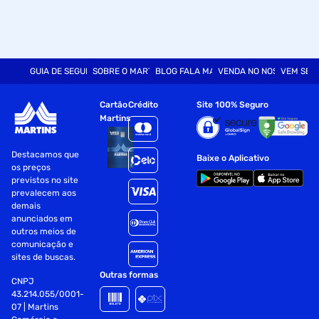
GUIA DE SEGURANÇA
SOBRE O MARTINS
BLOG FALA MART
VENDA NO NOSSO SITE
VEM SER
Cartão
Crédito
Site 100% Seguro
Martins
Destacamos que
Baixe o Aplicativo
os preços
previstos no site
prevalecem aos
demais
anunciados em
outros meios de
comunicação e
sites de buscas.
Outras formas
CNPJ
43.214.055/0001-
07 | Martins