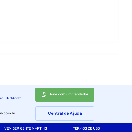
Fale com um vendedor
ins - Cashbacks
Central de Ajuda
s.com.br
VEM SER GENTE MARTINS
TERMOS DE USO