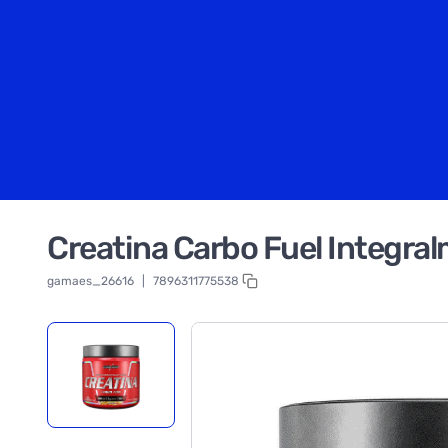
Creatina Carbo Fuel Integra
gamaes_26616
|
7896311775538