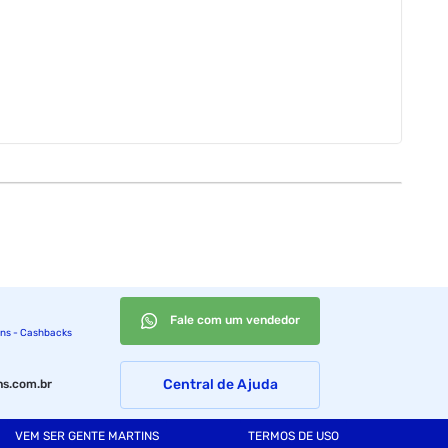
Fale com um vendedor
ins - Cashbacks
Central de Ajuda
s.com.br
VEM SER GENTE MARTINS
TERMOS DE USO