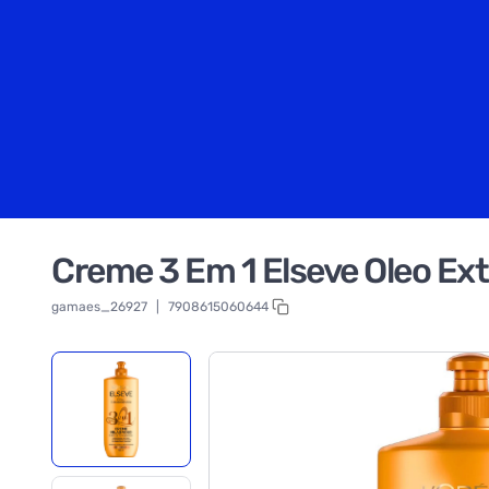
Creme 3 Em 1 Elseve Oleo Ex
gamaes_26927
|
7908615060644