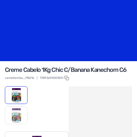
Creme Cabelo 1Kg Chic C/Banana Kanechom C6
vemkitemba_118216
|
17893694001831