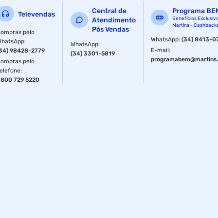
Central de
Programa BE
Televendas
Benefícios Exclusiv
Atendimento
Martins - Cashback
Pós Vendas
ompras pelo
WhatsApp
:
(34) 8413-0
WhatsApp
:
WhatsApp
:
E-mail
:
34) 98428-2779
(34) 3301-5819
programabem@martins.
ompras pelo
elefone
:
800 729 5220