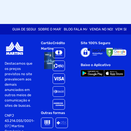
GUIA DE SEGURANÇA
SOBRE O MARTINS
BLOG FALA MART
VENDA NO NOSSO SITE
VEM SER
Cartão
Crédito
Site 100% Seguro
Martins
Destacamos que
Baixe o Aplicativo
os preços
previstos no site
prevalecem aos
demais
anunciados em
outros meios de
comunicação e
sites de buscas.
Outras formas
CNPJ
43.214.055/0001-
07 | Martins