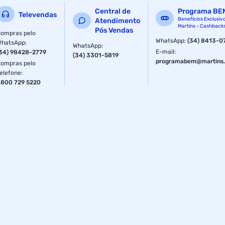
Central de
Programa BE
Televendas
Benefícios Exclusiv
Atendimento
Martins - Cashback
Pós Vendas
ompras pelo
WhatsApp
:
(34) 8413-0
WhatsApp
:
WhatsApp
:
E-mail
:
34) 98428-2779
(34) 3301-5819
programabem@martins.
ompras pelo
elefone
:
800 729 5220