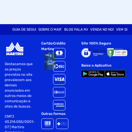
GUIA DE SEGURANÇA
SOBRE O MARTINS
BLOG FALA MART
VENDA NO NOSSO SITE
VEM SER
Cartão
Crédito
Site 100% Seguro
Martins
Destacamos que
Baixe o Aplicativo
os preços
previstos no site
prevalecem aos
demais
anunciados em
outros meios de
comunicação e
sites de buscas.
Outras formas
CNPJ
43.214.055/0001-
07 | Martins