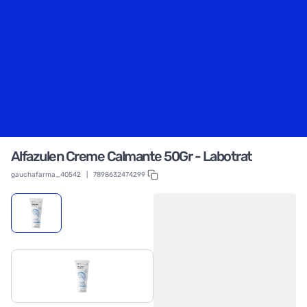
Alfazulen Creme Calmante 50Gr - Labotrat
gauchafarma_40542
|
7898632474299