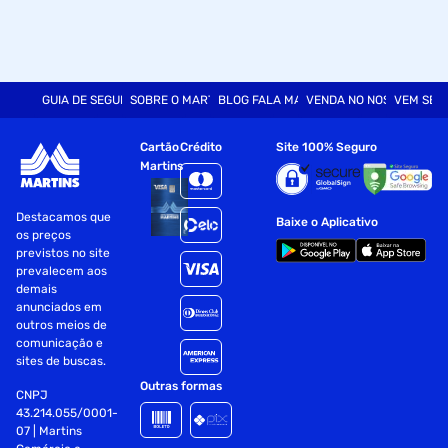
GUIA DE SEGURANÇA
SOBRE O MARTINS
BLOG FALA MART
VENDA NO NOSSO SITE
VEM SER
Cartão
Crédito
Site 100% Seguro
Martins
Destacamos que
Baixe o Aplicativo
os preços
previstos no site
prevalecem aos
demais
anunciados em
outros meios de
comunicação e
sites de buscas.
Outras formas
CNPJ
43.214.055/0001-
07 | Martins