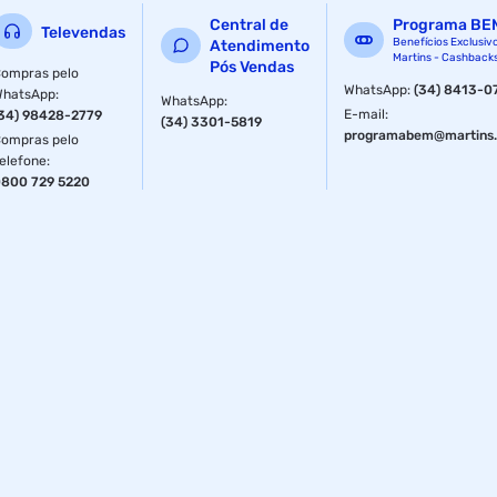
Central de
Programa BE
Televendas
Benefícios Exclusiv
Atendimento
Martins - Cashback
Pós Vendas
ompras pelo
WhatsApp
:
(34) 8413-0
WhatsApp
:
WhatsApp
:
E-mail
:
34) 98428-2779
(34) 3301-5819
programabem@martins.
ompras pelo
elefone
:
800 729 5220