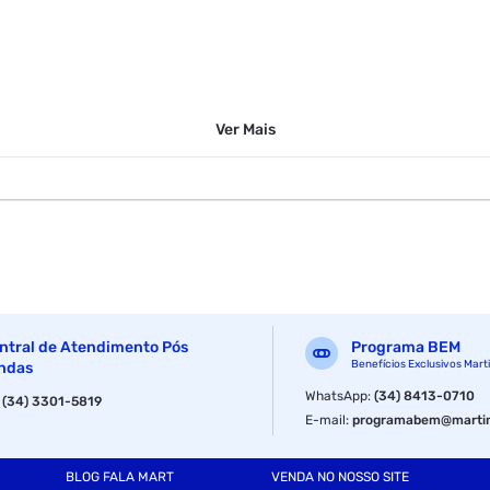
Ver
Mais
ntral de Atendimento Pós
Programa BEM
Benefícios Exclusivos Mart
ndas
WhatsApp
:
(34) 8413-0710
:
(34) 3301-5819
E-mail
:
programabem@martin
BLOG FALA MART
VENDA NO NOSSO SITE