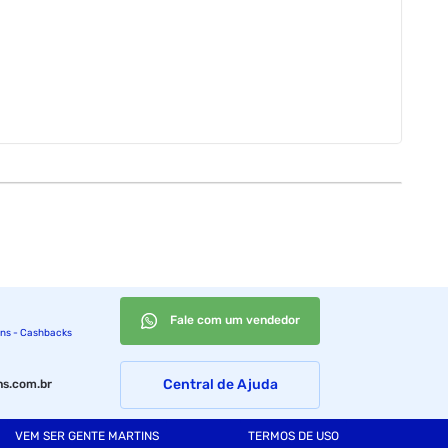
Fale com um vendedor
ins - Cashbacks
Central de Ajuda
s.com.br
VEM SER GENTE MARTINS
TERMOS DE USO