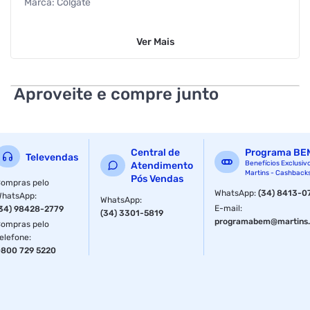
Marca: Colgate
Linha: Natural Extracts
Ver
Mais
Modelo: Reinforced Defense
Tipo de Produto: Creme Dental
Aproveite e compre junto
Indicação: Adulto
Conteúdo: 90g
Central de
Programa BE
Televendas
EAN: 6920354822193
Benefícios Exclusiv
Atendimento
Martins - Cashback
Pós Vendas
ompras pelo
Características Adicionais:
WhatsApp
:
(34) 8413-0
WhatsApp
:
WhatsApp
:
E-mail
:
34) 98428-2779
(34) 3301-5819
Combina ciência e natureza para o cuidado bucal
programabem@martins.
ompras pelo
elefone
:
Proporciona sensação natural de refrescância
800 729 5220
Contém extratos de limão siciliano, toranja, laranja e
eucalipto