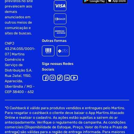
previstos no site
vezes ao dia ou conforme recomendação do dentista
prevalecem aos
demais
Enxágue completamente após a escovação
anunciados em
outros meios de
Advertências:
comunicação e
sites de buscas.
Não ingerir
Outras formas
CNPJ
Crianças até 6 anos: utilizar quantidade do tamanho de
43.214.055/0001-
07 | Martins
uma ervilha, com supervisão de um adulto
Comércio e
Siga nossas Redes
Serviço de
Manter fora do alcance das crianças
Sociais
Distribuição S.A.
Rua Jataí, 1150,
Não utilizar se a embalagem estiver violada
Aparecida,
Uberlândia / MG -
Se estiver ingerindo flúor de outras fontes, consulte um
CEP 38400 - 632
médico ou dentista
Fornecedor: Colgate-Palmolive Com.Hig Oral
*O Cashback é válido para produtos vendidos e entregues pelo Martins.
Para resgatar o cashback o cliente deve baixar o App Martins Atacado
Especificações
Online e realizar o cadastro. As ações estão sujeitas a saírem do ar
antecipadamente. Verifique o regulamento da campanha. As condições
comerciais (Disponibilidade de Estoque, Preço, Valor do Frete e Prazo de
Departamento
Higiene
entrega) são válidas para a região de entrega informada. Para maiores