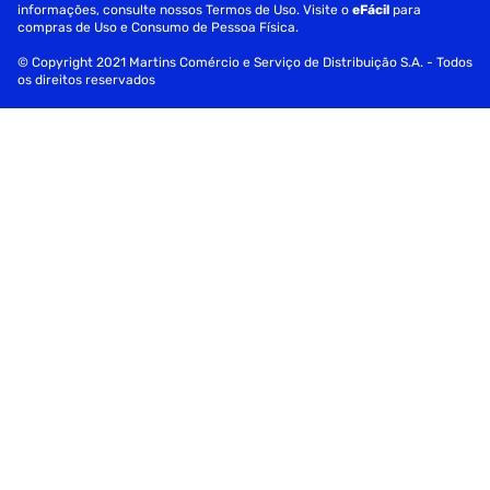
informações, consulte nossos Termos de Uso. Visite o
eFácil
para
compras de Uso e Consumo de Pessoa Física.
Fornecedor
Colgate-Palmolive Com.Hig Oral
© Copyright 2021 Martins Comércio e Serviço de Distribuição S.A. - Todos
os direitos reservados
Volume
90g