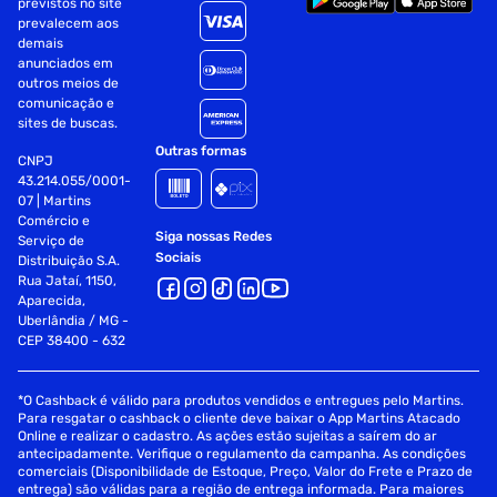
previstos no site
prevalecem aos
Modo de Uso:
demais
anunciados em
Escove os dentes adequadamente após cada refeição, três
outros meios de
vezes ao dia ou conforme recomendação do dentista
comunicação e
sites de buscas.
Enxágue completamente após a escovação
Outras formas
CNPJ
43.214.055/0001-
Precauções:
07 | Martins
Comércio e
Crianças até 6 anos: usar quantidade do tamanho de uma
Siga nossas Redes
Serviço de
ervilha com supervisão de um adulto para minimizar a
Sociais
Distribuição S.A.
ingestão
Rua Jataí, 1150,
Aparecida,
Se estiver ingerindo flúor de outras fontes, consulte médico
Uberlândia / MG -
ou dentista
CEP 38400 - 632
Deve ser aplicado por adulto ou sob sua supervisão
*O Cashback é válido para produtos vendidos e entregues pelo Martins.
Para resgatar o cashback o cliente deve baixar o App Martins Atacado
Não ingerir
Online e realizar o cadastro. As ações estão sujeitas a saírem do ar
antecipadamente. Verifique o regulamento da campanha. As condições
Manter fora do alcance das crianças
comerciais (Disponibilidade de Estoque, Preço, Valor do Frete e Prazo de
entrega) são válidas para a região de entrega informada. Para maiores