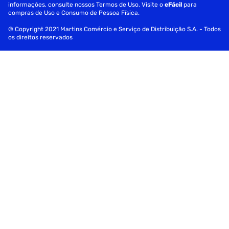
informações, consulte nossos Termos de Uso. Visite o
Em caso de irritação ou desconforto bucal, interromper o
eFácil
para
compras de Uso e Consumo de Pessoa Física.
uso
© Copyright 2021 Martins Comércio e Serviço de Distribuição S.A. - Todos
Persistindo a sensibilidade dental por mais de 4 semanas,
os direitos reservados
suspender o uso e consultar o dentista
Produto cosmético sem ação terapêutica
Fornecedor: Colgate-Palmolive Com.Hig Oral
Especificações
Volume
50g
Sabor
Hortelã