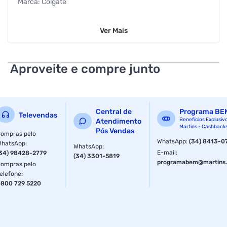
Marca: Colgate
Linha: Total
Ver
Mais
Modelo: Prevenção Ativa
Tipo de Produto: Creme Dental
Aproveite e compre junto
Sabor: Original Mint
Faixa etária: Adultos
Central de
Programa BE
Televendas
Conteúdo: 50g
Benefícios Exclusiv
Atendimento
Martins - Cashback
Pós Vendas
ompras pelo
EAN: 7509546702728
WhatsApp
:
(34) 8413-0
WhatsApp
:
WhatsApp
:
E-mail
:
34) 98428-2779
(34) 3301-5819
Características Adicionais:
programabem@martins.
ompras pelo
elefone
:
Combate bactérias causadoras de mau hálito, cáries, placa
800 729 5220
bacteriana, tártaro e erosão do esmalte
Proporciona até 24 horas de proteção antibacteriana com
uso contínuo