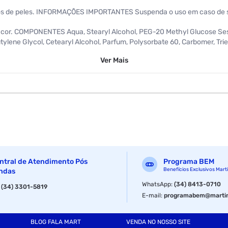
os de peles. INFORMAÇÕES IMPORTANTES Suspenda o uso em caso de se
a cor. COMPONENTES Aqua, Stearyl Alcohol, PEG-20 Methyl Glucose Sesqu
tylene Glycol, Cetearyl Alcohol, Parfum, Polysorbate 60, Carbomer, Tr
 Alcohol, Myristyl Alcohol, Potassium Stearate, Disodium EDTA, Benzo
Ver
Mais
Isomethyl Ionone, Amyl Cinnamal, Benzyl Benzoate, Benzyl Salicylate, B
Hydroxyisohexyl-3-Cyclohexene Carboxaldehyde, Linalool.
ntral de Atendimento Pós
Programa BEM
Benefícios Exclusivos Mart
ndas
WhatsApp
:
(34) 8413-0710
:
(34) 3301-5819
E-mail
:
programabem@martin
BLOG FALA MART
VENDA NO NOSSO SITE