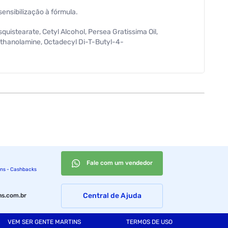
nsibilização à fórmula.
istearate, Cetyl Alcohol, Persea Gratissima Oil,
iethanolamine, Octadecyl Di-T-Butyl-4-
triazolyl Dodecyl P-Cresol, Lauryl Alcohol,
utylphenyl Methylpropional, Citronellol, Coumarin, D-
Fale com um vendedor
ins - Cashbacks
Central de Ajuda
s.com.br
VEM SER GENTE MARTINS
TERMOS DE USO