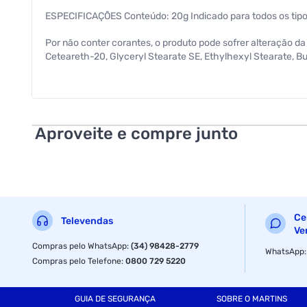
ESPECIFICAÇÕES Conteúdo: 20g Indicado para todos os tip
Por não conter corantes, o produto pode sofrer alteração d
Ceteareth-20, Glyceryl Stearate SE, Ethylhexyl Stearate, Bu
Hydroxyhydrocinnamate, DMDM Hydantoin, Glycerin, Arachidyl
Methylisothiazolinone, Iodopropynyl Butylcarbamate, Alpha-
Limonene, Geraniol, Hexyl Cynnamal, Hydroxycitronellal, 
Aproveite e compre junto
Ce
Televendas
Ve
Compras pelo WhatsApp
:
(34) 98428-2779
WhatsApp
Compras pelo Telefone
:
0800 729 5220
GUIA DE SEGURANÇA
SOBRE O MARTINS