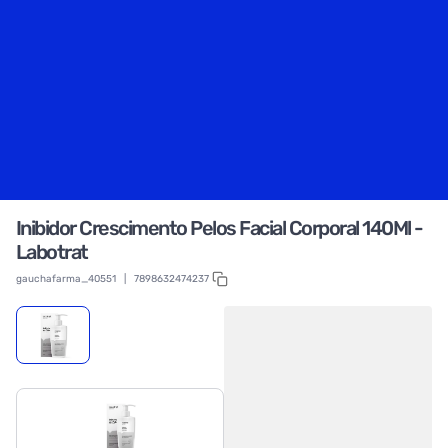
Inibidor Crescimento Pelos Facial Corporal 140Ml -
Labotrat
gauchafarma_40551
|
7898632474237