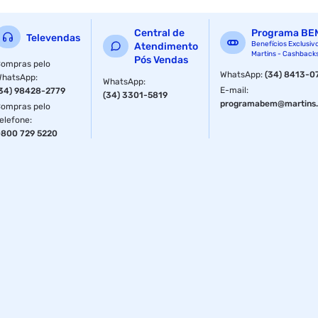
Central de
Programa BE
Televendas
Benefícios Exclusiv
Atendimento
Martins - Cashback
Pós Vendas
ompras pelo
WhatsApp
:
(34) 8413-0
WhatsApp
:
WhatsApp
:
E-mail
:
34) 98428-2779
(34) 3301-5819
programabem@martins.
ompras pelo
elefone
:
800 729 5220