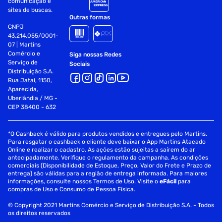
comunicação e
sites de buscas.
Outras formas
CNPJ
43.214.055/0001-
07 | Martins
Comércio e
Siga nossas Redes
Serviço de
Sociais
Distribuição S.A.
Rua Jataí, 1150,
Aparecida,
Uberlândia / MG -
CEP 38400 - 632
*O Cashback é válido para produtos vendidos e entregues pelo Martins.
Para resgatar o cashback o cliente deve baixar o App Martins Atacado
Online e realizar o cadastro. As ações estão sujeitas a saírem do ar
antecipadamente. Verifique o regulamento da campanha. As condições
comerciais (Disponibilidade de Estoque, Preço, Valor do Frete e Prazo de
entrega) são válidas para a região de entrega informada. Para maiores
informações, consulte nossos Termos de Uso. Visite o
eFácil
para
compras de Uso e Consumo de Pessoa Física.
© Copyright 2021 Martins Comércio e Serviço de Distribuição S.A. - Todos
os direitos reservados