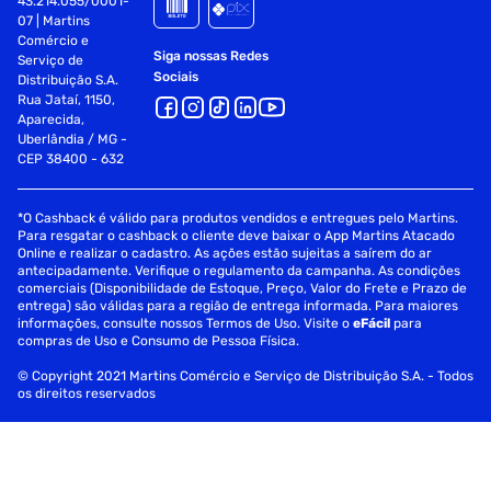
43.214.055/0001-
07 | Martins
Comércio e
Tipo de Cabelo
Cachos
Siga nossas Redes
Serviço de
Sociais
Distribuição S.A.
Rua Jataí, 1150,
Aparecida,
Uberlândia / MG -
CEP 38400 - 632
*O Cashback é válido para produtos vendidos e entregues pelo Martins.
Para resgatar o cashback o cliente deve baixar o App Martins Atacado
Online e realizar o cadastro. As ações estão sujeitas a saírem do ar
antecipadamente. Verifique o regulamento da campanha. As condições
comerciais (Disponibilidade de Estoque, Preço, Valor do Frete e Prazo de
entrega) são válidas para a região de entrega informada. Para maiores
informações, consulte nossos Termos de Uso. Visite o
eFácil
para
compras de Uso e Consumo de Pessoa Física.
© Copyright 2021 Martins Comércio e Serviço de Distribuição S.A. - Todos
os direitos reservados