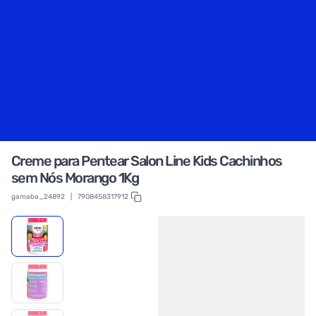
Creme para Pentear Salon Line Kids Cachinhos
sem Nós Morango 1Kg
gamaba_24892
|
7908458317912