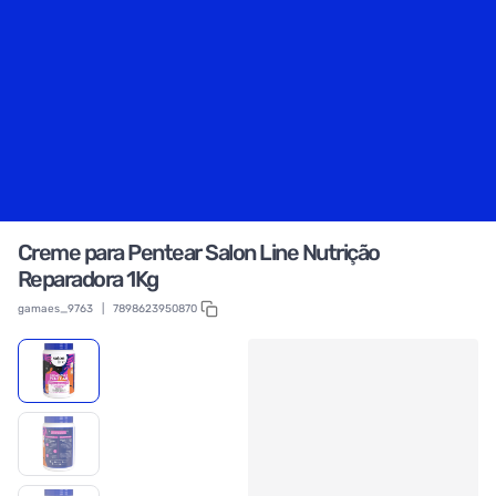
Creme para Pentear Salon Line Nutrição
Reparadora 1Kg
gamaes_9763
|
7898623950870