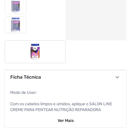
Ficha Técnica
Modo de Usar:
Com os cabelos limpos e úmidos, aplique o SALON LINE
CREME PARA PENTEAR NUTRIÇÃO REPARADORA
uniformemente da raiz até as pontas. Desembarace os fios
Ver
Mais
com um pente de dentes largos e em seguida amasse-os
iniciando pelas pontas até a raiz, repita o movimento de