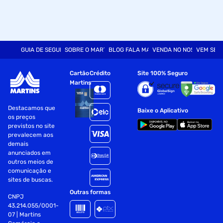
GUIA DE SEGURANÇA
SOBRE O MARTINS
BLOG FALA MART
VENDA NO NOSSO SITE
VEM SER
Cartão
Crédito
Site 100% Seguro
Martins
Destacamos que
Baixe o Aplicativo
os preços
previstos no site
prevalecem aos
demais
anunciados em
outros meios de
comunicação e
sites de buscas.
Outras formas
CNPJ
43.214.055/0001-
07 | Martins