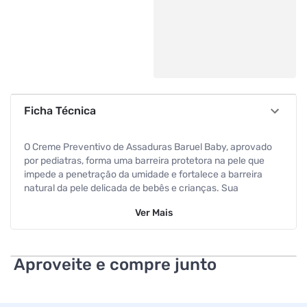
Ficha Técnica
O Creme Preventivo de Assaduras Baruel Baby, aprovado
por pediatras, forma uma barreira protetora na pele que
impede a penetração da umidade e fortalece a barreira
natural da pele delicada de bebês e crianças. Sua
formulação com consistência cremosa facilita a aplicação
Ver
Mais
e remoção do produto a cada troca de fralda. Com óleo de
amêndoas e glicerina, o Creme de Assaduras Baruel Baby
cuida, protege e hidrata por 24 horas.
Aproveite e compre junto
Especificações
Peso
45 g