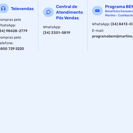
Central de
Programa BE
Televendas
Benefícios Exclusiv
Atendimento
Martins - Cashback
Pós Vendas
ompras pelo
WhatsApp
:
(34) 8413-0
WhatsApp
:
WhatsApp
:
E-mail
:
34) 98428-2779
(34) 3301-5819
programabem@martins.
ompras pelo
elefone
:
800 729 5220