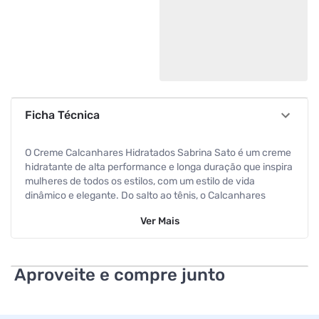
Ficha Técnica
O Creme Calcanhares Hidratados Sabrina Sato é um creme
hidratante de alta performance e longa duração que inspira
mulheres de todos os estilos, com um estilo de vida
dinâmico e elegante. Do salto ao tênis, o Calcanhares
Hidratados Sabrina Sato, que contém Retinol e Vitamina E
Ver
Mais
em sua composição, faz com que seus pés vão Andar nas
Nuvens. Sua fórmula é dermatologicamente testada e tem
rápida absorção. Experimente seus pés visivelmente mais
hidratados por até 72h e com eficácia comprovada desde a
Aproveite e compre junto
primeira aplicação.