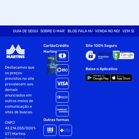
GUIA DE SEGURANÇA
SOBRE O MARTINS
BLOG FALA MART
VENDA NO NOSSO SITE
VEM SER
Cartão
Crédito
Site 100% Seguro
Martins
Destacamos que
Baixe o Aplicativo
os preços
previstos no site
prevalecem aos
demais
anunciados em
outros meios de
comunicação e
sites de buscas.
Outras formas
CNPJ
43.214.055/0001-
07 | Martins