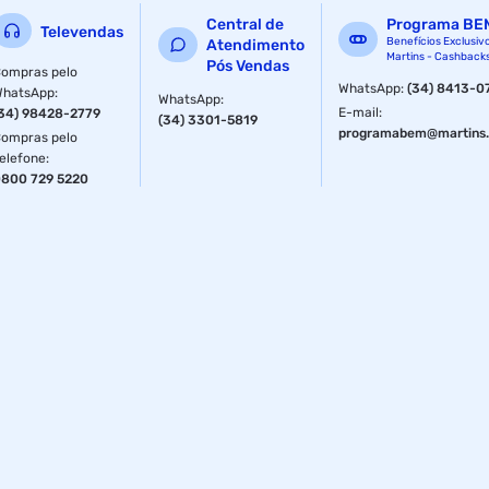
Central de
Programa BE
Televendas
Benefícios Exclusiv
Atendimento
Martins - Cashback
Pós Vendas
ompras pelo
WhatsApp
:
(34) 8413-0
WhatsApp
:
WhatsApp
:
E-mail
:
34) 98428-2779
(34) 3301-5819
programabem@martins.
ompras pelo
elefone
:
800 729 5220