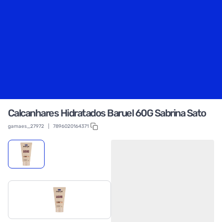
Calcanhares Hidratados Baruel 60G Sabrina Sato
gamaes_27972
|
7896020164371