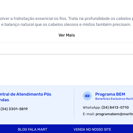
ver a hidratação essencial os fios. Trata na profundidade os cabelos 
 e balanço natural que os cabelos oleosos e mistos também precisam.
Ver
Mais
ntral de Atendimento Pós
Programa BEM
Benefícios Exclusivos Mart
ndas
WhatsApp
:
(34) 8413-0710
:
(34) 3301-5819
E-mail
:
programabem@martin
BLOG FALA MART
VENDA NO NOSSO SITE