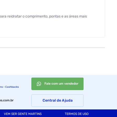
para reidratar o comprimento, pontas e as áreas mais
Fale com um vendedor
ins - Cashbacks
Central de Ajuda
s.com.br
VEM SER GENTE MARTINS
TERMOS DE USO