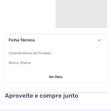
Ficha Técnica
Características do Produto:
Marca: Elseve
Contéudo: 300g
Ver
Mais
Linha do Produto: Liso dos Sonhos
Ean: 7908785461456
Aproveite e compre junto
Características Adicionais: