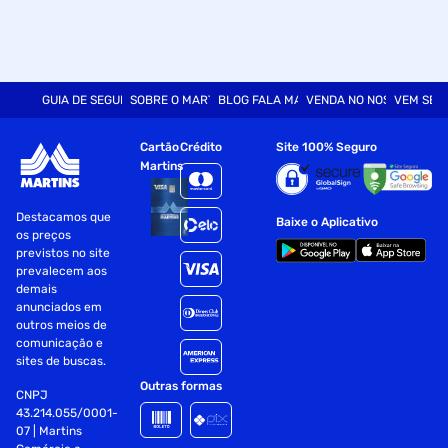
cumarina, hexil cinamal, ácido
glicólico, perfume.
Modo de Uso:
GUIA DE SEGURANÇA
SOBRE O MARTINS
BLOG FALA MART
VENDA NO NOSSO SITE
VEM SER
Aplique nos fios lavados e úmidos e deixe agir por 5 minutos
e enxágue bem.
Cartão
Crédito
Site 100% Seguro
Martins
Fornecedor: Loreal Brasil Cosméticos-Cabelo
Especificações
Destacamos que
Baixe o Aplicativo
os preços
previstos no site
Textura
Cremosa
prevalecem aos
demais
anunciados em
Tipo de Cabelo
Lisos
outros meios de
comunicação e
sites de buscas.
Tratamento
Antifrizz
Outras formas
CNPJ
43.214.055/0001-
Linha
Liso Perfeito
07 | Martins